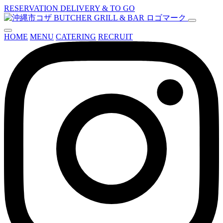
RESERVATION
DELIVERY & TO GO
HOME
MENU
CATERING
RECRUIT